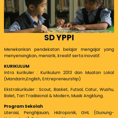
SD YPPI
Menekankan pendekatan belajar mengajar yang
menyenangkan, menarik, kreatif serta inovatif.
KURIKULUM
Intra kurikuler : Kurikulum 2013 dan Muatan Lokal
(Mandarin,English, Entrepreneurship)
Ekstrakurikuler : Scout, Basket, Futsal, Catur, Wushu,
Balet, Tari Tradisional & Modern, Musik Angklung.
Program Sekolah
Literasi, Penghijauan, Hidroponik, GHL (Gunung-